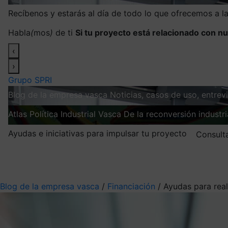
Recíbenos y estarás al día de todo lo que ofrecemos a 
Habla
(
mos
)
de ti
Si tu proyecto está relacionado con nu
‹
›
Grupo SPRI
Blog de la empresa vasca
Noticias, casos de uso, entre
Atlas
Política Industrial Vasca
De la reconversión industria
Ayudas e iniciativas para impulsar tu proyecto
Consult
Mis suscripciones
Elige la información que quieres recibir
Blog de la empresa vasca
/
Financiación
/
Ayudas para real