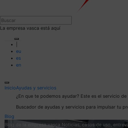
La empresa vasca está aquí
|
eu
es
en
Inicio
Ayudas y servicios
¿En que te podemos ayudar?
Este es el servicio d
Buscador de ayudas y servicios para impulsar tu p
Blog
Blog de la empresa vasca
Noticias, casos de uso, entre