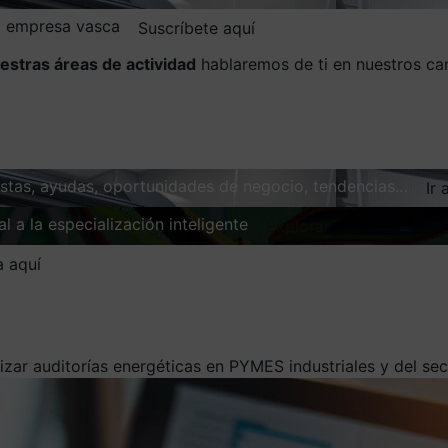
la empresa vasca
Suscríbete aquí
estras áreas de actividad
hablaremos de ti en nuestros ca
vistas, ayudas, oportunidades de negocio, tendencias…
Ir 
l a la especialización inteligente
Explorar
a aquí
izar auditorías energéticas en PYMES industriales y del sect