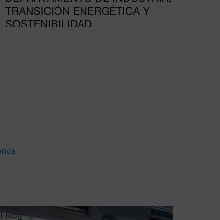
enda
al blog