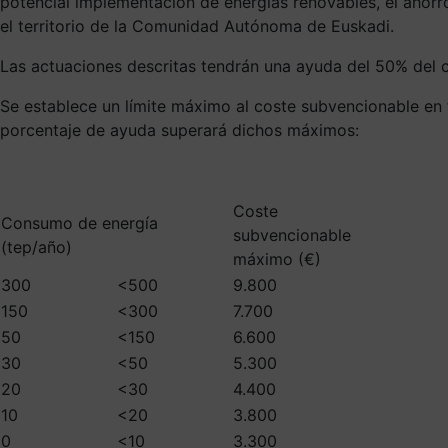
potencial implementación de energías renovables, el ahorro
el territorio de la Comunidad Autónoma de Euskadi.
Las actuaciones descritas tendrán una ayuda del 50% del 
Se establece un límite máximo al coste subvencionable en 
porcentaje de ayuda superará dichos máximos:
Coste
Consumo de energía
subvencionable
(tep/año)
máximo (€)
300
<500
9.800
150
<300
7.700
50
<150
6.600
30
<50
5.300
20
<30
4.400
10
<20
3.800
0
<10
3.300