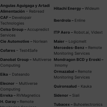
Angulas Aguigaga y Artadi
Hitachi Energy –
Wideum
Alimentación
– Rebread
CAF –
Developair
Iberdrola –
Enline
Technologies
Celsa Group –
Accupredict
ITP Aero –
Robot.ai, Vidext
Services
Cie Automotive –
Norlean
Maier
– Logicmelt
Mercedes-Benz –
Remote
Cofares
– Test4Safe
Monitoring Services
Danobat Group –
Multiverse
Mondragon BCD y Eroski –
Computing
Innomy
Ormazabal –
Remote
Eika
– Dateando
Monitoring Services
Elecnor
– Multiverse
Quironsalud
– Kauka
Computing
Erreka –
RVMagnetics
Sidenor –
Siali
H. Garay –
Remote
Tubacex –
Buhoelectronics