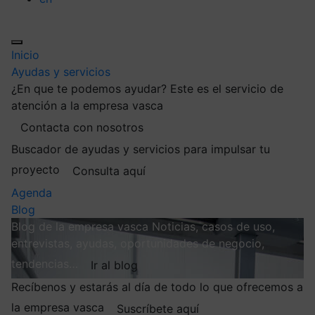
Inicio
Ayudas y servicios
¿En que te podemos ayudar?
Este es el servicio de
atención a la empresa vasca
Contacta con nosotros
Buscador de ayudas y servicios para impulsar tu
proyecto
Consulta aquí
Agenda
Blog
Blog de la empresa vasca
Noticias, casos de uso,
entrevistas, ayudas, oportunidades de negocio,
tendencias…
Ir al blog
Recíbenos y estarás al día de todo lo que ofrecemos a
la empresa vasca
Suscríbete aquí