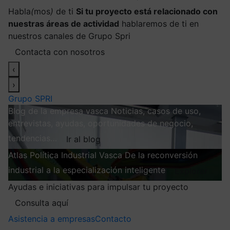
Habla
(
mos
)
de ti
Si tu proyecto está relacionado con
nuestras áreas de actividad
hablaremos de ti en
nuestros canales de Grupo Spri
Contacta con nosotros
‹
›
Grupo SPRI
Blog de la empresa vasca
Noticias, casos de uso,
entrevistas, ayudas, oportunidades de negocio,
tendencias…
Ir al blog
Atlas
Política Industrial Vasca
De la reconversión
industrial a la especialización inteligente
Explorar
Ayudas e iniciativas para impulsar tu proyecto
Consulta aquí
Asistencia a empresas
Contacto