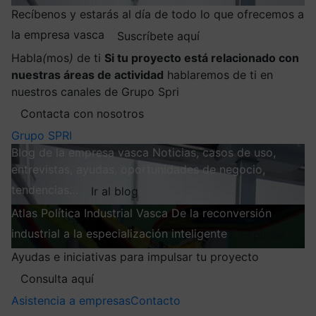
Recíbenos y estarás al día de todo lo que ofrecemos a
la empresa vasca
Suscríbete aquí
Habla
(
mos
)
de ti
Si tu proyecto está relacionado con
nuestras áreas de actividad
hablaremos de ti en
nuestros canales de Grupo Spri
Contacta con nosotros
Grupo SPRI
Blog de la empresa vasca
Noticias, casos de uso,
entrevistas, ayudas, oportunidades de negocio,
tendencias…
Ir al blog
Atlas
Política Industrial Vasca
De la reconversión
industrial a la especialización inteligente
Explorar
Ayudas e iniciativas para impulsar tu proyecto
Consulta aquí
Asistencia a empresas
Contacto