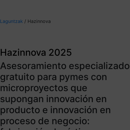
Mis suscripciones
Elige la información que quieres recibir
Laguntzak
/
Hazinnova
Hazinnova 2025
El primer paso de tu
Hazinnova 2025
PYME para mejorar
Asesoramiento especializado
innovando
gratuito para pymes con
microproyectos que
Accede a tu expediente. Entra aquí.
Plazo cerrado
supongan innovación en
producto e innovación en
proceso de negocio: