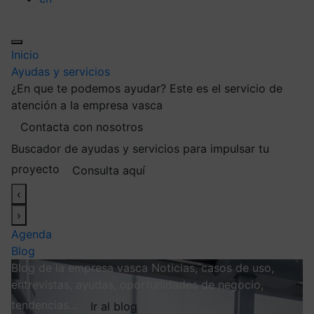
Inicio
Ayudas y servicios
¿En que te podemos ayudar?
Este es el servicio de
atención a la empresa vasca
Contacta con nosotros
Buscador de ayudas y servicios para impulsar tu
proyecto
Consulta aquí
‹
›
Agenda
Blog
Blog de la empresa vasca
Noticias, casos de uso,
entrevistas, ayudas, oportunidades de negocio,
tendencias…
Ir al blog